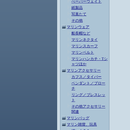
ぺーパーウェイト
紙製品
写真たて
その他
マリンウェア
船長帽など
マリンネクタイ
マリンスカーフ
マリンベルト
マリンハンカチ・Tシ
ャツほか
マリンアクセサリー
カフス／タイバー
ペンダント／ブロー
チ
リング／ブレスレッ
ト
その他アクセサリー
関連
マリンバッグ
マリン雑貨、玩具