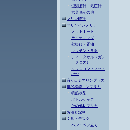
温湿度計・気圧計
六分儀その他
マリン時計
マリンインテリア
ノットボード
ライティング
壁掛け・置物
キッチン・食器
ティータオル（ガレ
ークロス）
クッション・マット
ほか
音が出るマリングッズ
帆船模型、レプリカ
帆船模型
ボトルシップ
その他レプリカ
お酒と煙草
文具・デスク
ペン・ペン立て