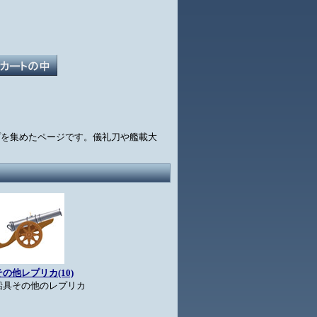
プを集めたページです。儀礼刀や艦載大
その他レプリカ(10)
船具その他のレプリカ