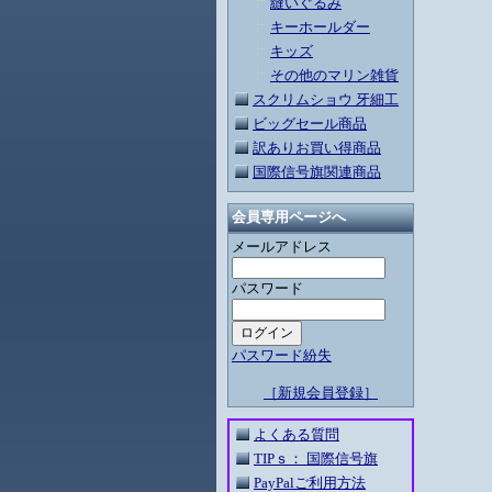
縫いぐるみ
キーホールダー
キッズ
その他のマリン雑貨
スクリムショウ 牙細工
ビッグセール商品
訳ありお買い得商品
国際信号旗関連商品
会員専用ページへ
メールアドレス
パスワード
パスワード紛失
［新規会員登録］
よくある質問
TIPｓ： 国際信号旗
PayPalご利用方法