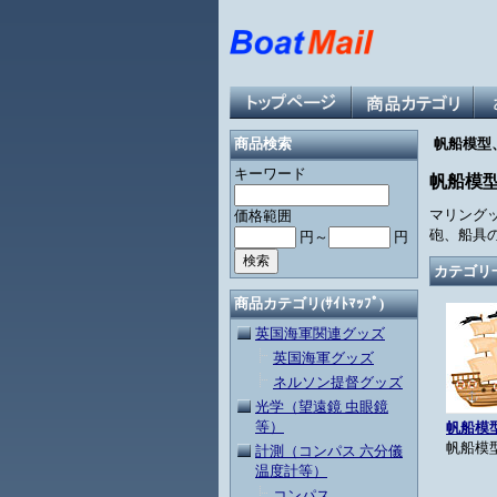
帆船模型
商品検索
キーワード
帆船模
マリング
価格範囲
砲、船具
円～
円
カテゴリ
商品カテゴリ(ｻｲﾄﾏｯﾌﾟ)
英国海軍関連グッズ
英国海軍グッズ
ネルソン提督グッズ
光学（望遠鏡 虫眼鏡
等）
帆船模型
帆船模
計測（コンパス 六分儀
温度計等）
コンパス