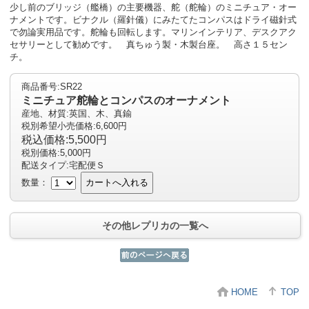
少し前のブリッジ（艦橋）の主要機器、舵（舵輪）のミニチュア・オー
ナメントです。ビナクル（羅針儀）にみたてたコンパスはドライ磁針式
で勿論実用品です。舵輪も回転します。マリンインテリア、デスクアク
セサリーとして勧めです。 真ちゅう製・木製台座。 高さ１５セン
チ。
商品番号:SR22
ミニチュア舵輪とコンパスのオーナメント
産地、材質:英国、木、真鍮
税別希望小売価格:6,600円
税込価格:5,500円
税別価格:5,000円
配送タイプ:宅配便Ｓ
数量：
カートへ入れる
その他レプリカの一覧へ
HOME
TOP