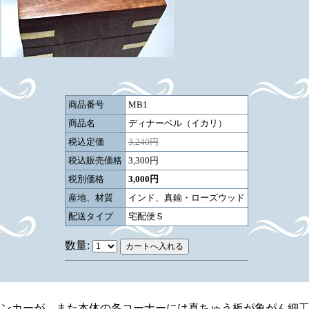
商品番号
MB1
商品名
ディナーベル（イカリ）
税込定価
3,240円
税込販売価格
3,300円
税別価格
3,000円
産地、材質
インド、真鍮・ローズウッド
配送タイプ
宅配便Ｓ
数量:
アンカーが、また本体の各コーナーには真ちゅう板が象がん細