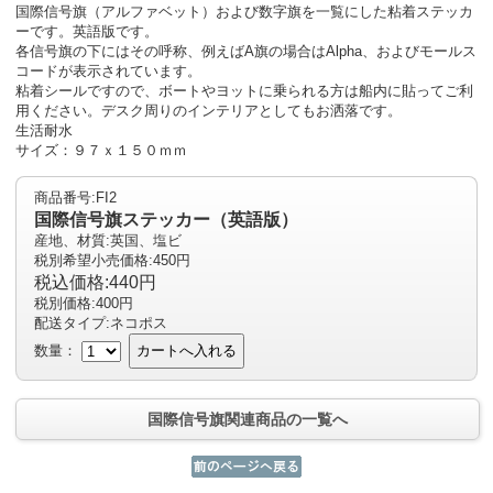
国際信号旗（アルファベット）および数字旗を一覧にした粘着ステッカ
ーです。英語版です。
各信号旗の下にはその呼称、例えばA旗の場合はAlpha、およびモールス
コードが表示されています。
粘着シールですので、ボートやヨットに乗られる方は船内に貼ってご利
用ください。デスク周りのインテリアとしてもお洒落です。
生活耐水
サイズ：９７ｘ１５０ｍｍ
商品番号:FI2
国際信号旗ステッカー（英語版）
産地、材質:英国、塩ビ
税別希望小売価格:450円
税込価格:440円
税別価格:400円
配送タイプ:ネコポス
数量：
カートへ入れる
国際信号旗関連商品の一覧へ