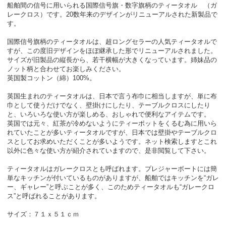
船舶間の信号に用いられる国際信号旗・数字旗柄のティータオル （ガ
レークロス）です。20数年来のデザインがリニューアルされた新製品で
す。
国際信号旗柄のティータオルは、超ロングセラーの人気ティータオルで
すが、この度旧デザインをほぼ継承した形でリニューアルされました。
サイズが旧製品の縦長から、若干横幅が大きくなっています。姉妹品の
ノット柄と合わせてお楽しみください。
英国製コットン（綿）100%。
英国生まれのティータオルは、日本で言う布巾に相当しますが、単に布
巾として使うだけでなく、壁掛けにしたり、テーブルクロスにしたり
と、いろいろな使い方が楽しめる、おしゃれで便利なアイテムです。
英国では元々、紅茶が冷めないようにティーポットをくるむ為に用いら
れていたことが多いティータオルですが、日本では壁掛やテーブルクロ
スとしてお求めいただくことが多いようです。ネット検索しますとこれ
以外に色々な使い方が紹介されていますので、是非閲覧して下さい。
ティータオルはガレークロスとも呼ばれます。プレジャーボートには簡
単なキッチンが付いているものがありますが、船舶ではキッチンを“ガレ
ー、ギャレー”と呼ぶことが多く、このためティータオルも“ガレークロ
ス”と呼ばれることがあります。
サイズ：７１ｘ５１ｃｍ