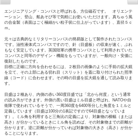
エンジニアリング・コンパスと呼ばれる、方位磁石です。 オリエンテ
ーション、登山、船あそび等で気軽にお使いいただけます。真ちゅう風
の合金製（表面はごく極細かい粒子状に仕上がっています）、直径５ｃ
ｍ。
元々は古典的なミリタリーコンパスの簡易版として製作されたコンパス
です。油性液体式コンパスですので、針（目盛板）の収束が速く、ぶれ
もなく安定しています。英国陸軍の携帯コンパスとして利用されていた
コンパスと同等のデザイン・機能をもっていますが、一般向け・安価に
復刻したものです。
目標に正確に方向を合わせるには、２枚目の画像のように手前の拡大鏡
を立て、その上部にある切れ目（スリット）を蓋に取り付けられた照準
線（コード）に合わせます。その時の目盛を拡大鏡を通して読み取りま
す。
目盛は２種あり、内側の赤い360度目盛では「北から何度」という通常
の読み方ができます。外側の黒い目盛はミル目盛と呼ばれ、NATOや自
衛隊で使われているそうで、一周360度を6400等分した角度を１ミルと
定義しています（目盛は100分の1表記ですので64目盛となっていま
す）。ミル角を利用すると三角比の定義により、対象物の横幅（または
高さ）が分かっているときにミル角を読めば、その対象物までの距離が
分かります。逆に距離が分かっていれば対象物の大きさ（高さ）が分か
ることになります。